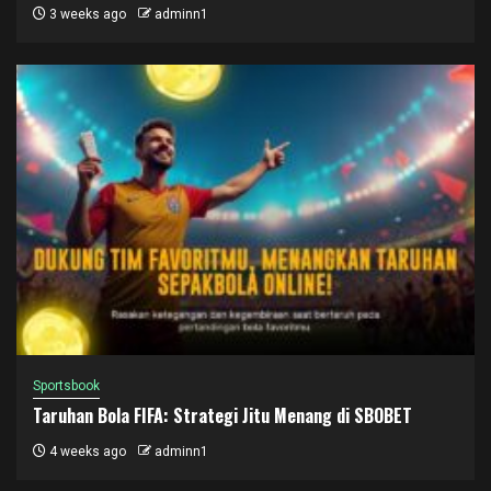
3 weeks ago
adminn1
Sportsbook
Taruhan Bola FIFA: Strategi Jitu Menang di SBOBET
4 weeks ago
adminn1