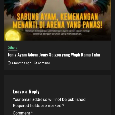
Others
Jenis Ayam Aduan Jenis Saigon yang Wajib Kamu Tahu
4 months ago
adminn1
Leave a Reply
Your email address will not be published.
Required fields are marked
*
Comment
*