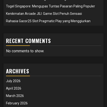
Togel Singapore: Mengupas Tuntas Pasaran Paling Populer
Kenikmatan Arcade JILI: Game Slot Penuh Sensasi
Rahasia Gacor25 Slot Pragmatic Play yang Menggiurkan
RECENT COMMENTS
No comments to show.
ARCHIVES
July 2026
April 2026
March 2026
February 2026