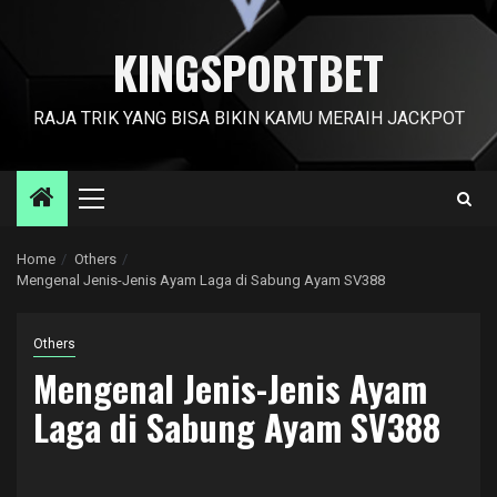
KINGSPORTBET
RAJA TRIK YANG BISA BIKIN KAMU MERAIH JACKPOT
Primary
Menu
Home
Others
Mengenal Jenis-Jenis Ayam Laga di Sabung Ayam SV388
Others
Mengenal Jenis-Jenis Ayam
Laga di Sabung Ayam SV388