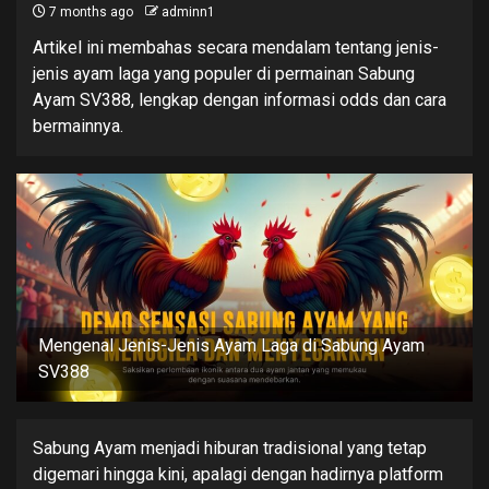
7 months ago
adminn1
Artikel ini membahas secara mendalam tentang jenis-
jenis ayam laga yang populer di permainan Sabung
Ayam SV388, lengkap dengan informasi odds dan cara
bermainnya.
Mengenal Jenis-Jenis Ayam Laga di Sabung Ayam
SV388
Sabung Ayam menjadi hiburan tradisional yang tetap
digemari hingga kini, apalagi dengan hadirnya platform