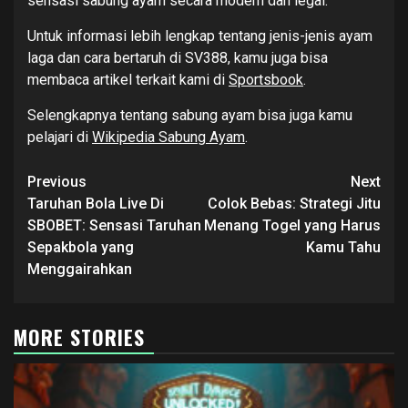
sensasi sabung ayam secara modern dan legal.
Untuk informasi lebih lengkap tentang jenis-jenis ayam
laga dan cara bertaruh di SV388, kamu juga bisa
membaca artikel terkait kami di
Sportsbook
.
Selengkapnya tentang sabung ayam bisa juga kamu
pelajari di
Wikipedia Sabung Ayam
.
Continue
Previous
Next
Reading
Taruhan Bola Live Di
Colok Bebas: Strategi Jitu
SBOBET: Sensasi Taruhan
Menang Togel yang Harus
Sepakbola yang
Kamu Tahu
Menggairahkan
MORE STORIES