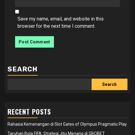
Save my name, email, and website in this
browser for the next time I comment.
SEARCH
Search
RECENT POSTS
Rahasia Kemenangan di Slot Gates of Olympus Pragmatic Play
Taruhan Bola FIFA: Strategi Jitu Menang di SBOBET