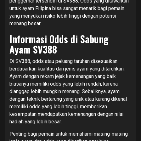
penggemar tersendiri di SV388. Odds yang ditawarkan
untuk ayam Filipina bisa sangat menarik bagi pemain
yang menyukai risiko lebih tinggi dengan potensi
menang besar.
Informasi Odds di Sabung
Ayam SV388
Di SV388, odds atau peluang taruhan disesuaikan
berdasarkan kualitas dan jenis ayam yang ditaruhkan.
Ayam dengan rekam jejak kemenangan yang baik
biasanya memiliki odds yang lebih rendah, karena
dianggap lebih mungkin menang. Sebaliknya, ayam
dengan teknik bertarung yang unik atau kurang dikenal
memiliki odds yang lebih tinggi, memberikan
kesempatan mendapatkan kemenangan dengan nilai
hadiah yang lebih besar.
Penting bagi pemain untuk memahami masing-masing