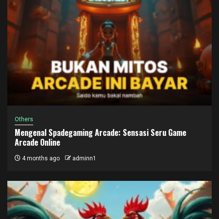
Others
Mengenal Spadegaming Arcade: Sensasi Seru Game
Arcade Online
4 months ago
adminn1