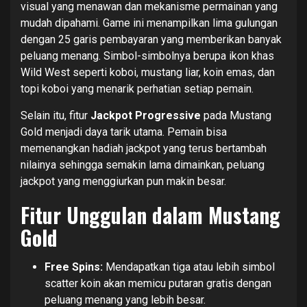
visual yang menawan dan mekanisme permainan yang
mudah dipahami. Game ini menampilkan lima gulungan
dengan 25 garis pembayaran yang memberikan banyak
peluang menang. Simbol-simbolnya berupa ikon khas
Wild West seperti koboi, mustang liar, koin emas, dan
topi koboi yang menarik perhatian setiap pemain.
Selain itu, fitur
Jackpot Progressive
pada Mustang
Gold menjadi daya tarik utama. Pemain bisa
memenangkan hadiah jackpot yang terus bertambah
nilainya sehingga semakin lama dimainkan, peluang
jackpot yang menggiurkan pun makin besar.
Fitur Unggulan dalam Mustang
Gold
Free Spins:
Mendapatkan tiga atau lebih simbol
scatter koin akan memicu putaran gratis dengan
peluang menang yang lebih besar.