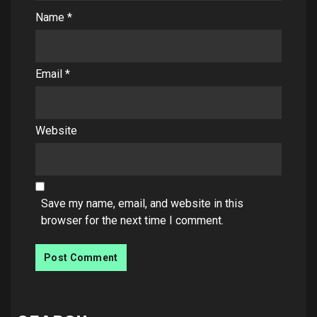
Name
*
Email
*
Website
Save my name, email, and website in this
browser for the next time I comment.