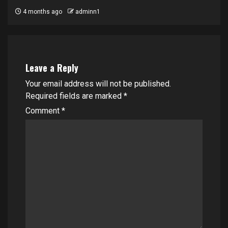
4 months ago
adminn1
Leave a Reply
Your email address will not be published.
Required fields are marked
*
Comment
*