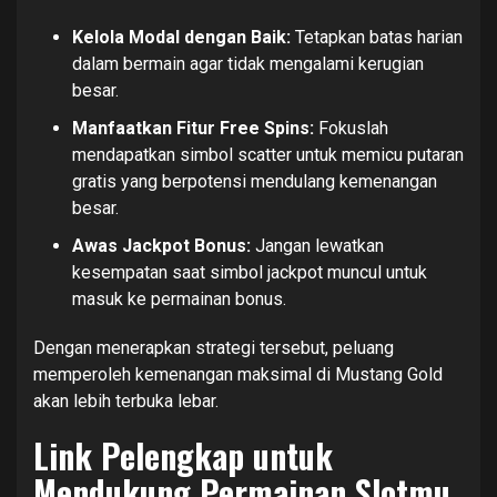
Kelola Modal dengan Baik:
Tetapkan batas harian
dalam bermain agar tidak mengalami kerugian
besar.
Manfaatkan Fitur Free Spins:
Fokuslah
mendapatkan simbol scatter untuk memicu putaran
gratis yang berpotensi mendulang kemenangan
besar.
Awas Jackpot Bonus:
Jangan lewatkan
kesempatan saat simbol jackpot muncul untuk
masuk ke permainan bonus.
Dengan menerapkan strategi tersebut, peluang
memperoleh kemenangan maksimal di Mustang Gold
akan lebih terbuka lebar.
Link Pelengkap untuk
Mendukung Permainan Slotmu