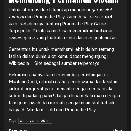
Untuk informasi lebih lengkap mengenai
game slot
lainnya
dari Pragmatic Play, kamu bisa baca artikel
kami sebelumnya tentang
Pragmatic Play Game
Terpopuler
. Di situ kamu bisa menemukan berbagai
review game yang tak kalah seru dan menguntungkan.
Sementara itu, untuk memahami lebih dalam tentang
istilah dalam dunia slot, kamu dapat mengunjungi
Wikipedia – Slot
sebagai sumber terpercaya.
Sekarang saatnya kamu mencoba peruntungan di
Mustang Gold, nikmati grafis penuh warna dan kejutan
jackpot progresif yang menanti dengan sensasi ala
koboi di padang pasir! Jangan lupa selalu main dengan
tanggung jawab dan nikmati pengalaman slot terbaik
hanya di Mustang Gold dari Pragmatic Play.
adu ayam modern
Tags: