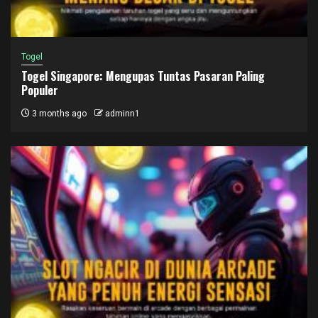
Togel
Togel Singapore: Mengupas Tuntas Pasaran Paling
Populer
3 months ago
adminn1