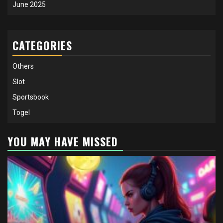
June 2025
CATEGORIES
Others
Slot
Sportsbook
Togel
YOU MAY HAVE MISSED