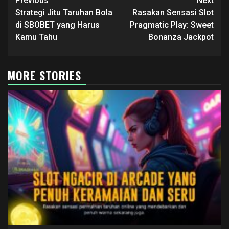
Continue
Previous
Next
Reading
Strategi Jitu Taruhan Bola
Rasakan Sensasi Slot
di SBOBET yang Harus
Pragmatic Play: Sweet
Kamu Tahu
Bonanza Jackpot
MORE STORIES