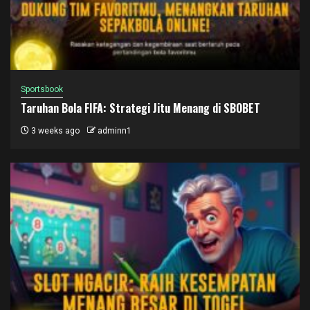
Sportsbook
Taruhan Bola FIFA: Strategi Jitu Menang di SBOBET
3 weeks ago
adminn1