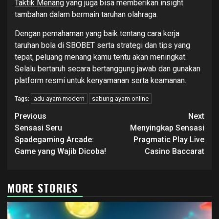
Taktik Menang
yang juga bisa memberikan insight
tambahan dalam bermain taruhan olahraga.
Dengan pemahaman yang baik tentang cara kerja
taruhan bola di SBOBET serta strategi dan tips yang
tepat, peluang menang kamu tentu akan meningkat.
Selalu bertaruh secara bertanggung jawab dan gunakan
platform resmi untuk kenyamanan serta keamanan.
adu ayam modern
sabung ayam online
Tags:
Continue
Previous
Next
Reading
Sensasi Seru
Menyingkap Sensasi
Spadegaming Arcade:
Pragmatic Play Live
Game yang Wajib Dicoba!
Casino Baccarat
MORE STORIES