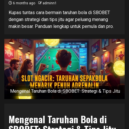
6 months ago
adminn1
Kupas tuntas cara bermain taruhan bola di SBOBET
dengan strategi dan tips jitu agar peluang menang
makin besar. Panduan lengkap untuk pemula dan pro.
Mengenal Taruhan Bola di SBOBET: Strategi & Tips Jitu
Mengenal Taruhan Bola di