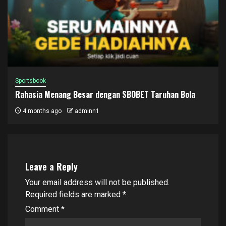
Sportsbook
Rahasia Menang Besar dengan SBOBET Taruhan Bola
4 months ago
adminn1
Leave a Reply
Your email address will not be published.
Required fields are marked
*
Comment
*