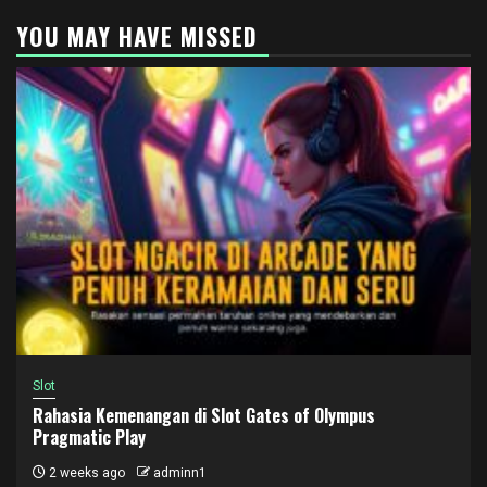
YOU MAY HAVE MISSED
Slot
Rahasia Kemenangan di Slot Gates of Olympus
Pragmatic Play
2 weeks ago
adminn1