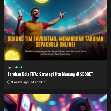
Sportsbook
Taruhan Bola FIFA: Strategi Jitu Menang di SBOBET
3 weeks ago
adminn1