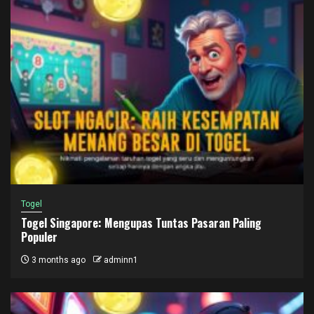
Togel
Togel Singapore: Mengupas Tuntas Pasaran Paling
Populer
3 months ago
adminn1