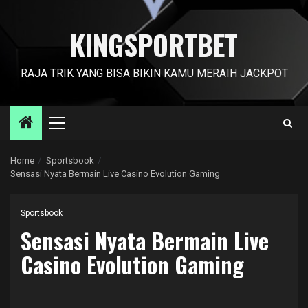
KINGSPORTBET
RAJA TRIK YANG BISA BIKIN KAMU MERAIH JACKPOT
Primary
Menu
Home
Sportsbook
Sensasi Nyata Bermain Live Casino Evolution Gaming
Sportsbook
Sensasi Nyata Bermain Live
Casino Evolution Gaming