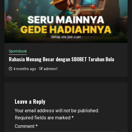
Sportsbook
Rahasia Menang Besar dengan SBOBET Taruhan Bola
4 months ago
adminn1
Leave a Reply
Your email address will not be published.
Required fields are marked
*
Comment
*