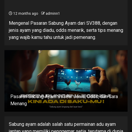
12 months ago
adminn1
Mengenal Pasaran Sabung Ayam dari SV388, dengan
jenis ayam yang diadu, odds menarik, serta tips menang
yang wajib kamu tahu untuk jadi pemenang.
Pasaran Sabung Ayam SV388: Jenis, Odds, dan Cara
Menang
Sabung ayam adalah salah satu permainan adu ayam
jantan yang memiliki penggemar setia, terutama di dunia