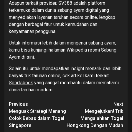
Adapun terkait provider, SV388 adalah platform
terkemuka dalam dunia sabung ayam digital yang
menyediakan layanan taruhan secara online, lengkap
dengan berbagai fitur untuk kemudahan dan
kenyamanan pengguna.
Untuk informasi lebih dalam mengenai sabung ayam,
kamu bisa kunjungi halaman Wikipedia resmi Sabung
Ayam
di sini
.
Selain itu, untuk mendapatkan insight menarik dan lebih
banyak trik taruhan online, cek artikel kami terkait
Sportsbook
yang sangat membantu dalam memahami
dunia taruhan modern.
Continue
Previous
Next
Reading
Menguak Strategi Menang
Mengejutkan! Trik
Colok Bebas dalam Togel
Mengalahkan Togel
Singapore
Hongkong Dengan Mudah