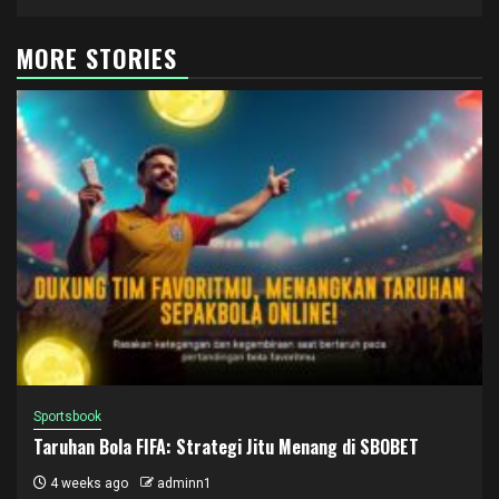
MORE STORIES
Sportsbook
Taruhan Bola FIFA: Strategi Jitu Menang di SBOBET
4 weeks ago
adminn1