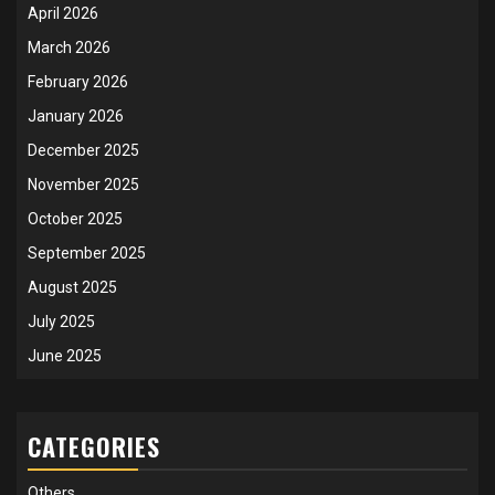
April 2026
March 2026
February 2026
January 2026
December 2025
November 2025
October 2025
September 2025
August 2025
July 2025
June 2025
CATEGORIES
Others