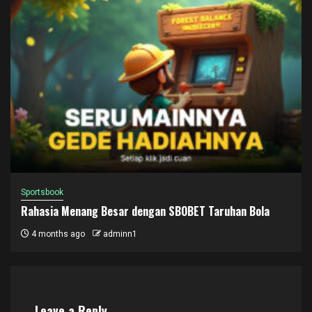
Sportsbook
Rahasia Menang Besar dengan SBOBET Taruhan Bola
4 months ago
adminn1
Leave a Reply