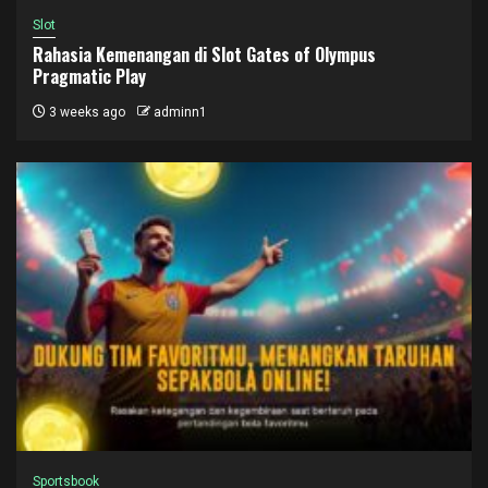
Slot
Rahasia Kemenangan di Slot Gates of Olympus
Pragmatic Play
3 weeks ago
adminn1
Sportsbook