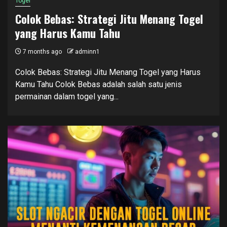
Togel
Colok Bebas: Strategi Jitu Menang Togel
yang Harus Kamu Tahu
7 months ago
adminn1
Colok Bebas: Strategi Jitu Menang Togel yang Harus
Kamu Tahu Colok Bebas adalah salah satu jenis
permainan dalam togel yang...