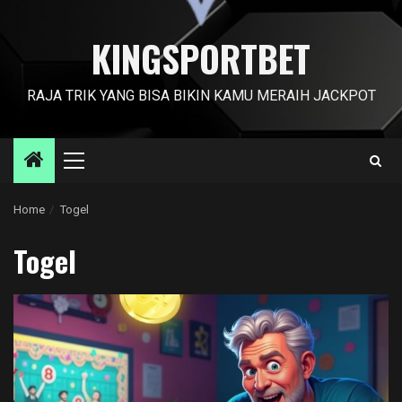
KINGSPORTBET
RAJA TRIK YANG BISA BIKIN KAMU MERAIH JACKPOT
Primary
Menu
Home
Togel
Togel