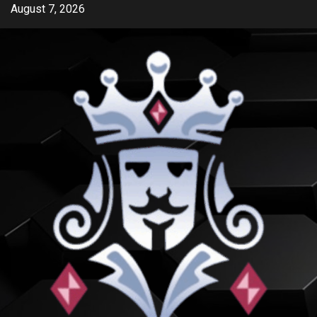
Skip
August 7, 2026
to
content