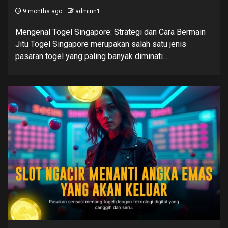
9 months ago
adminn1
Mengenal Togel Singapore: Strategi dan Cara Bermain
Jitu Togel Singapore merupakan salah satu jenis
pasaran togel yang paling banyak diminati...