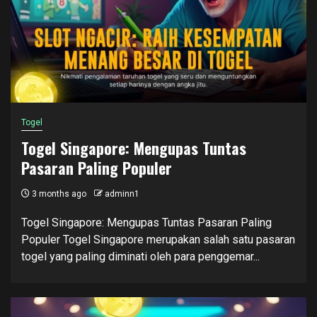
Togel
Togel Singapore: Mengupas Tuntas
Pasaran Paling Populer
3 months ago
adminn1
Togel Singapore: Mengupas Tuntas Pasaran Paling
Populer Togel Singapore merupakan salah satu pasaran
togel yang paling diminati oleh para penggemar...