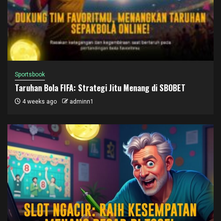
Sportsbook
Taruhan Bola FIFA: Strategi Jitu Menang di SBOBET
4 weeks ago
adminn1