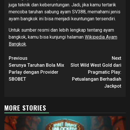
juga teknik dan keberuntungan. Jadi, jika kamu tertarik
mencoba taruhan sabung ayam SV388, memahami jenis
ayam bangkok ini bisa menjadi keuntungan tersendiri.
Untuk sumber resmi dan lebih lengkap tentang ayam
bangkok, kamu bisa kunjungi halaman
Wikipedia Ayam
Bangkok
.
Continue
Previous
Next
Reading
Serunya Taruhan Bola Mix
Slot Wild West Gold dari
Parlay dengan Provider
Pragmatic Play:
SBOBET
Petualangan Berhadiah
Jackpot
MORE STORIES