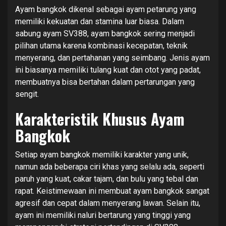
Ayam bangkok dikenal sebagai ayam petarung yang
memiliki kekuatan dan stamina luar biasa. Dalam
sabung ayam SV388, ayam bangkok sering menjadi
pilihan utama karena kombinasi kecepatan, teknik
menyerang, dan pertahanan yang seimbang. Jenis ayam
ini biasanya memiliki tulang kuat dan otot yang padat,
membuatnya bisa bertahan dalam pertarungan yang
sengit.
Karakteristik Khusus Ayam
Bangkok
Setiap ayam bangkok memiliki karakter yang unik,
namun ada beberapa ciri khas yang selalu ada, seperti
paruh yang kuat, cakar tajam, dan bulu yang tebal dan
rapat. Keistimewaan ini membuat ayam bangkok sangat
agresif dan cepat dalam menyerang lawan. Selain itu,
ayam ini memiliki naluri bertarung yang tinggi yang