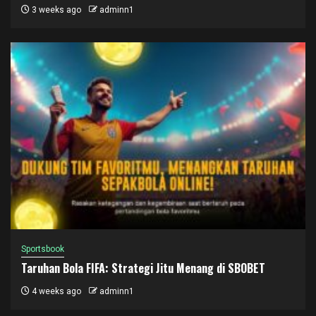
3 weeks ago
adminn1
Sportsbook
Taruhan Bola FIFA: Strategi Jitu Menang di SBOBET
4 weeks ago
adminn1