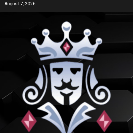
Skip
August 7, 2026
to
content