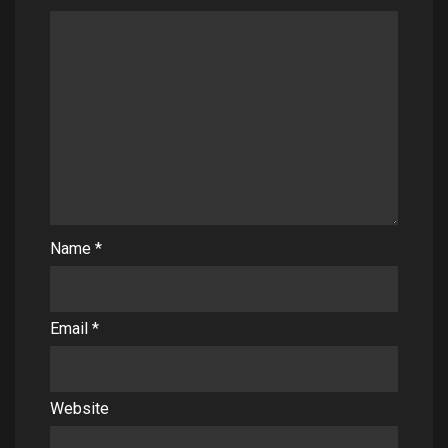
Name
*
Email
*
Website