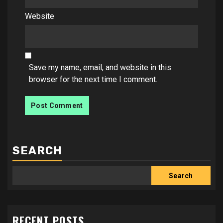
Website
Save my name, email, and website in this
browser for the next time I comment.
SEARCH
Search
RECENT POSTS