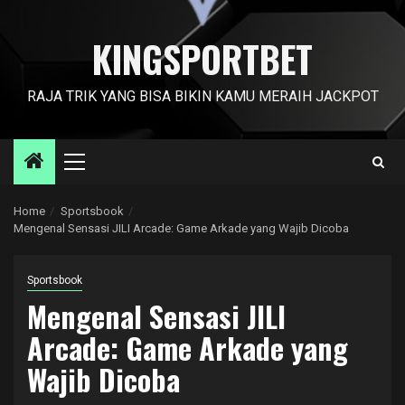
KINGSPORTBET
RAJA TRIK YANG BISA BIKIN KAMU MERAIH JACKPOT
Primary
Menu
Home
Sportsbook
Mengenal Sensasi JILI Arcade: Game Arkade yang Wajib Dicoba
Sportsbook
Mengenal Sensasi JILI
Arcade: Game Arkade yang
Wajib Dicoba