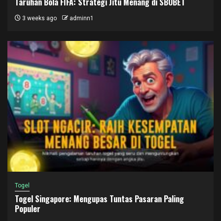
Taruhan Bola FIFA: Strategi Jitu Menang di SBOBET
3 weeks ago
adminn1
Togel
Togel Singapore: Mengupas Tuntas Pasaran Paling
Populer