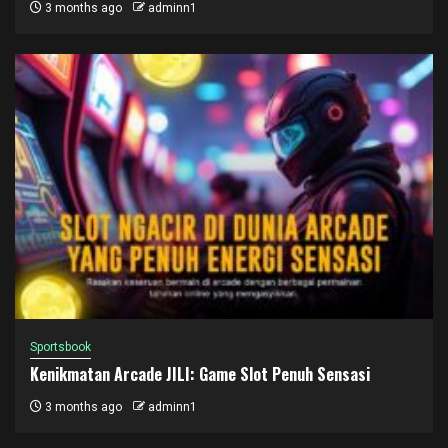
3 months ago
adminn1
Sportsbook
Kenikmatan Arcade JILI: Game Slot Penuh Sensasi
3 months ago
adminn1