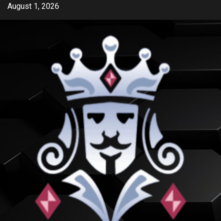
Skip
August 1, 2026
to
content