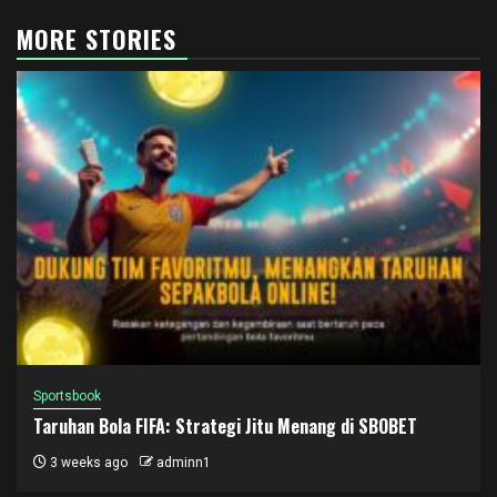
MORE STORIES
Sportsbook
Taruhan Bola FIFA: Strategi Jitu Menang di SBOBET
3 weeks ago
adminn1