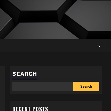
SEARCH
Search
RECENT POSTS