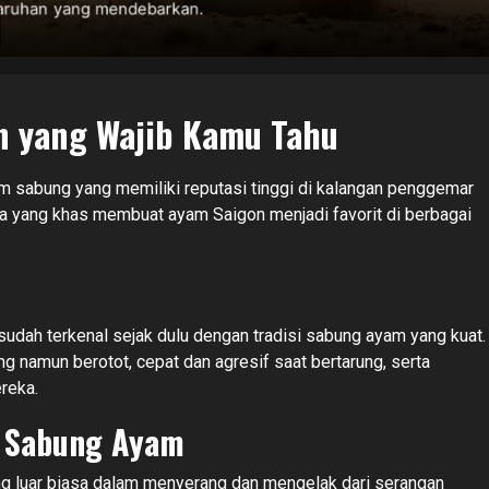
n yang Wajib Kamu Tahu
m sabung yang memiliki reputasi tinggi di kalangan penggemar
ya yang khas membuat ayam Saigon menjadi favorit di berbagai
sudah terkenal sejak dulu dengan tradisi sabung ayam yang kuat.
g namun berotot, cepat dan agresif saat bertarung, serta
reka.
 Sabung Ayam
g luar biasa dalam menyerang dan mengelak dari serangan