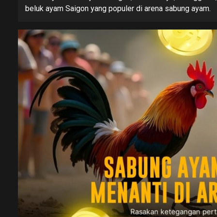
beluk ayam Saigon yang populer di arena sabung ayam.