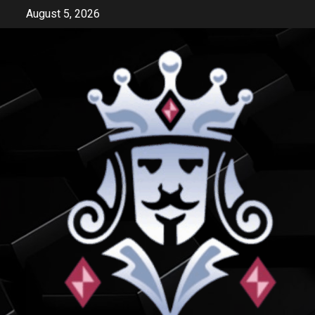
Skip
August 5, 2026
to
content