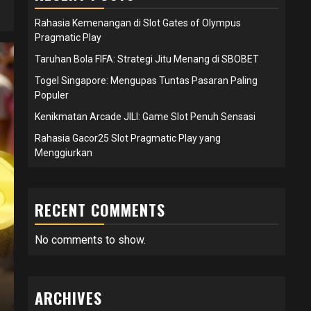
Rahasia Kemenangan di Slot Gates of Olympus
Pragmatic Play
Taruhan Bola FIFA: Strategi Jitu Menang di SBOBET
Togel Singapore: Mengupas Tuntas Pasaran Paling
Populer
Kenikmatan Arcade JILI: Game Slot Penuh Sensasi
Rahasia Gacor25 Slot Pragmatic Play yang
Menggiurkan
RECENT COMMENTS
No comments to show.
ARCHIVES