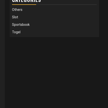
Others
Slot
Sportsbook
Togel