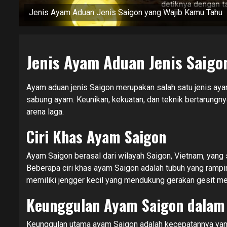
Jenis Ayam Aduan Jenis Saigon yang Wajib Kamu Tahu
Jenis Ayam Aduan Jenis Saigo
Ayam aduan jenis Saigon merupakan salah satu jenis aya
sabung ayam. Keunikan, kekuatan, dan teknik bertarungn
arena laga.
Ciri Khas Ayam Saigon
Ayam Saigon berasal dari wilayah Saigon, Vietnam, yang 
Beberapa ciri khas ayam Saigon adalah tubuh yang rampin
memiliki jengger kecil yang mendukung gerakan gesit me
Keunggulan Ayam Saigon dalam
Keunggulan utama ayam Saigon adalah kecepatannya yan