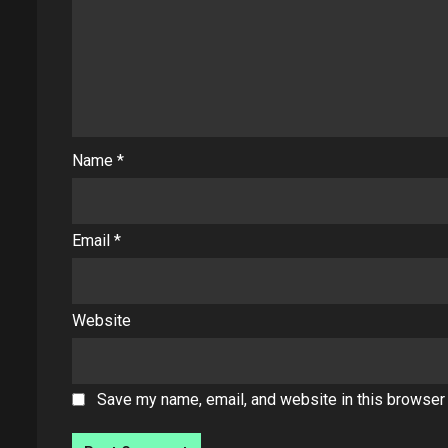
Name
*
Email
*
Website
Save my name, email, and website in this browser 