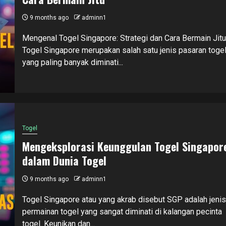
9 months ago
adminn1
Mengenal Togel Singapore: Strategi dan Cara Bermain Jitu
Togel Singapore merupakan salah satu jenis pasaran toge
yang paling banyak diminati...
Togel
Mengeksplorasi Keunggulan Togel Singapor
dalam Dunia Togel
9 months ago
adminn1
Togel Singapore atau yang akrab disebut SGP adalah jenis
permainan togel yang sangat diminati di kalangan pecinta
togel. Keunikan dan...