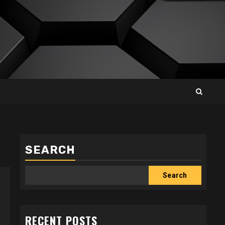
SEARCH
Search
RECENT POSTS