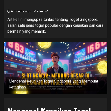
6 months ago
adminn1
Artikel ini mengupas tuntas tentang Togel Singapore,
salah satu jenis togel populer dengan keunikan dan cara
bermain yang menarik.
Mengenal Keunikan Togel Singapore yang Membuat
Ketagihan