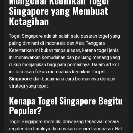
Mengenal Keunikan Togel
Singapore yang Membuat
Ketagihan
Togel Singapore adalah salah satu pasaran togel yang
paling diminati di Indonesia dan Asia Tenggara.
Ketertarikan ini bukan tanpa alasan, karena togel jenis
ini menawarkan kemudahan dan peluang menang yang
cukup menjanjikan bagi para pemainnya. Dalam artikel
ini, kita akan fokus membahas keunikan
Togel
Singapore
dan bagaimana cara bermainnya dengan
strategi yang tepat.
Kenapa Togel Singapore Begitu
Populer?
Togel Singapore memiliki draw yang terjadwal secara
reguler dan hasilnya diumumkan secara transparan. Hal