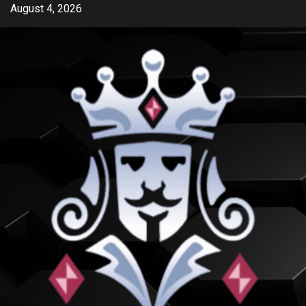
Skip
August 4, 2026
to
content