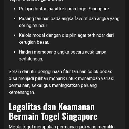
Pelajari histori hasil keluaran togel Singapore.
Pasang taruhan pada angka favorit dan angka yang
sering muncul.
Kelola modal dengan disiplin agar terhindar dari
kerugian besar.
Hindari memasang angka secara acak tanpa
perhitungan.
Selain dari itu, penggunaan fitur taruhan colok bebas
bisa menjadi pilihan menarik untuk menambah variasi
permainan, sekaligus meningkatkan peluang
kemenangan.
Legalitas dan Keamanan
Bermain Togel Singapore
Meski togel merupakan permainan judi yang memiliki