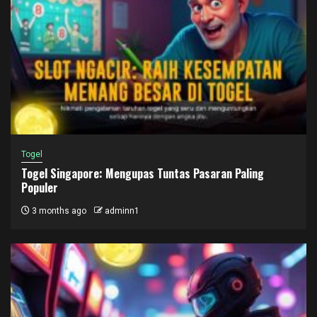
Togel
Togel Singapore: Mengupas Tuntas Pasaran Paling
Populer
3 months ago
adminn1