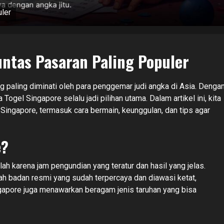
ler
ntas Pasaran Paling Populer
 paling diminati oleh para penggemar judi angka di Asia. Denga
ogel Singapore selalu jadi pilihan utama. Dalam artikel ini, kita
ingapore, termasuk cara bermain, keunggulan, dan tips agar
e?
ah karena jam pengundian yang teratur dan hasil yang jelas.
ah badan resmi yang sudah terpercaya dan diawasi ketat,
apore juga menawarkan beragam jenis taruhan yang bisa