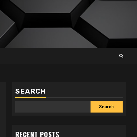
SEARCH
Search
RECENT POSTS