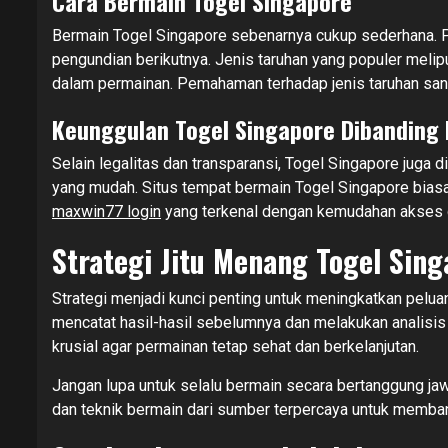
Cara Bermain Togel Singapore
Bermain Togel Singapore sebenarnya cukup sederhana. P
pengundian berikutnya. Jenis taruhan yang populer melip
dalam permainan. Pemahaman terhadap jenis taruhan san
Keunggulan Togel Singapore Dibanding 
Selain legalitas dan transparansi, Togel Singapore juga 
yang mudah. Situs tempat bermain Togel Singapore bias
maxwin77 login
yang terkenal dengan kemudahan akses d
Strategi Jitu Menang Togel Sin
Strategi menjadi kunci penting untuk meningkatkan pelu
mencatat hasil-hasil sebelumnya dan melakukan analisis p
krusial agar permainan tetap sehat dan berkelanjutan.
Jangan lupa untuk selalu bermain secara bertanggung jawa
dan teknik bermain dari sumber terpercaya untuk memb