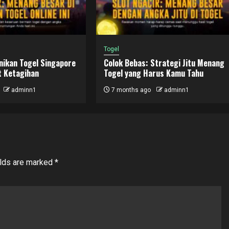
Togel
ikan Togel Singapore
Colok Bebas: Strategi Jitu Menang
 Ketagihan
Togel yang Harus Kamu Tahu
adminn1
7 months ago
adminn1
elds are marked
*