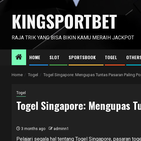
KINGSPORTBET
RAJA TRIK YANG BISA BIKIN KAMU MERAIH JACKPOT
HOME
SLOT
SPORTSBOOK
TOGEL
OTHER
Home
Togel
Togel Singapore: Mengupas Tuntas Pasaran Paling Po
Togel
Togel Singapore: Mengupas Tu
3 months ago
adminn1
Pelajari segala hal tentang Togel Singapore, pasaran tog