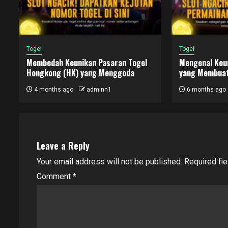
Togel
Togel
Membedah Keunikan Pasaran Togel
Mengenal Keun
Hongkong (HK) yang Menggoda
yang Membuat
4 months ago
adminn1
6 months ago
Leave a Reply
Your email address will not be published.
Required fi
Comment
*