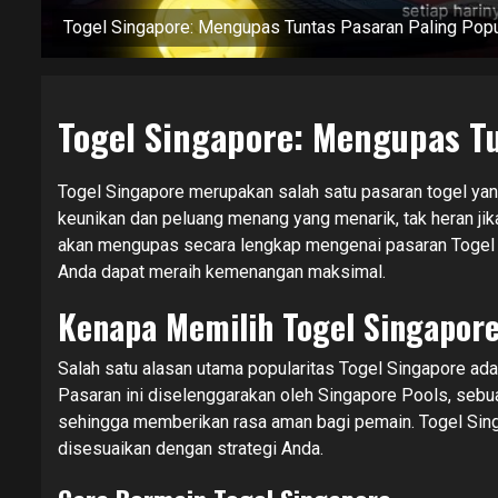
Togel Singapore: Mengupas Tuntas Pasaran Paling Popu
Togel Singapore: Mengupas Tu
Togel Singapore merupakan salah satu pasaran togel yang
keunikan dan peluang menang yang menarik, tak heran jika T
akan mengupas secara lengkap mengenai pasaran Togel S
Anda dapat meraih kemenangan maksimal.
Kenapa Memilih Togel Singapor
Salah satu alasan utama popularitas Togel Singapore adal
Pasaran ini diselenggarakan oleh Singapore Pools, sebu
sehingga memberikan rasa aman bagi pemain. Togel Sing
disesuaikan dengan strategi Anda.