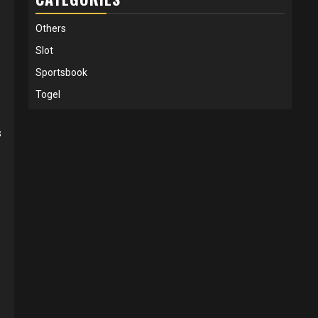
Others
Slot
Sportsbook
Togel
s