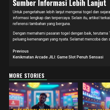
Sumber Informasi Lebih Lanjut
Untuk pengetahuan lebih lanjut mengenai togel dan seja
informasi lengkap dan terpercaya. Selain itu, artikel terka
referensi tambahan yang berguna.
Dengan memahami pasaran togel dengan baik, terutama To
peluang kemenangan yang nyata. Selamat mencoba dan 
Continue
Previous
Reading
Kenikmatan Arcade JILI: Game Slot Penuh Sensasi
MORE STORIES