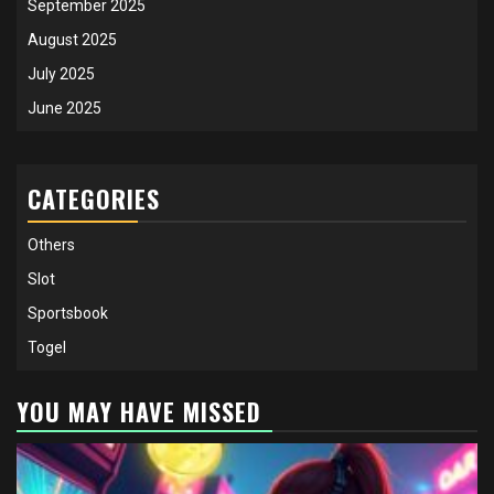
September 2025
August 2025
July 2025
June 2025
CATEGORIES
Others
Slot
Sportsbook
Togel
YOU MAY HAVE MISSED