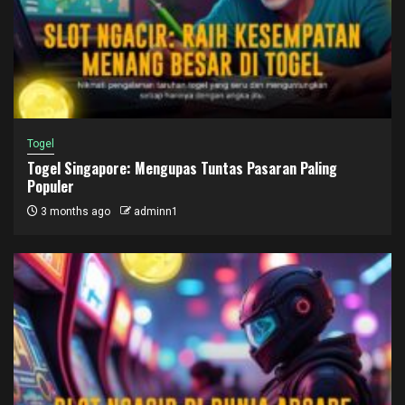
Togel
Togel Singapore: Mengupas Tuntas Pasaran Paling
Populer
3 months ago
adminn1