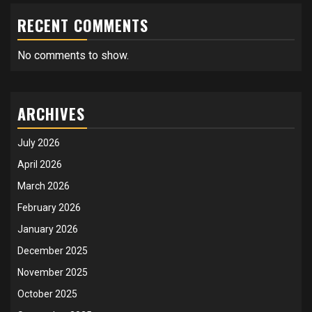
RECENT COMMENTS
No comments to show.
ARCHIVES
July 2026
April 2026
March 2026
February 2026
January 2026
December 2025
November 2025
October 2025