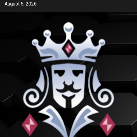
Skip
August 5, 2026
to
content