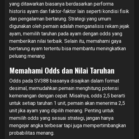
yang ditawarkan biasanya berdasarkan performa
historis ayam dan faktor-faktor lain seperti kondisi fisik
dan pengalaman bertarung. Strategi yang umum
digunakan oleh pemain adalah menganalisis rekam jejak
ayam, memilih taruhan pada ayam dengan odds yang
memberikan nilai terbaik. Selain itu, memahami gaya
bertarung ayam tertentu bisa membantu meningkatkan
peluang menang.
Memahami Odds dan Nilai Taruhan
Odds pada SV388 biasanya disajikan dalam format
desimal, memudahkan pemain menghitung potensi
kemenangan dengan cepat. Misalnya, odds 2,5 berarti
untuk setiap taruhan 1 unit, pemain akan menerima 2,5
unit jika ayam yang dipilih menang. Penting untuk
memilih odds yang sesuai strategi, jangan hanya
mengejar angka terbesar tapi juga mempertimbangkan
probabilitas menang.