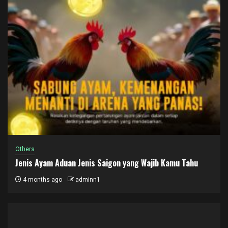
Others
Jenis Ayam Aduan Jenis Saigon yang Wajib Kamu Tahu
4 months ago
adminn1