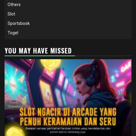
Others
Slot
Sportsbook
Togel
YOU MAY HAVE MISSED