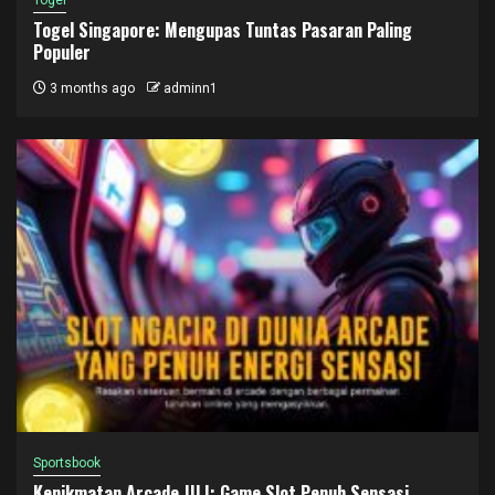
Togel Singapore: Mengupas Tuntas Pasaran Paling
Populer
3 months ago
adminn1
Sportsbook
Kenikmatan Arcade JILI: Game Slot Penuh Sensasi