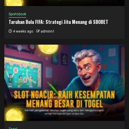
Sportsbook
Taruhan Bola FIFA: Strategi Jitu Menang di SBOBET
4 weeks ago
adminn1
Togel