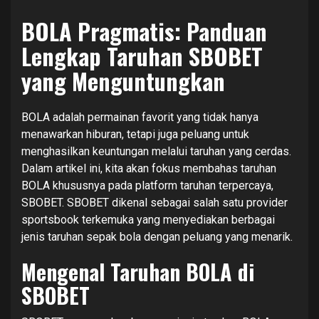
BOLA Pragmatis: Panduan
Lengkap Taruhan SBOBET
yang Menguntungkan
BOLA adalah permainan favorit yang tidak hanya
menawarkan hiburan, tetapi juga peluang untuk
menghasilkan keuntungan melalui taruhan yang cerdas.
Dalam artikel ini, kita akan fokus membahas taruhan
BOLA khususnya pada platform taruhan terpercaya,
SBOBET. SBOBET dikenal sebagai salah satu provider
sportsbook terkemuka yang menyediakan berbagai
jenis taruhan sepak bola dengan peluang yang menarik.
Mengenal Taruhan BOLA di
SBOBET