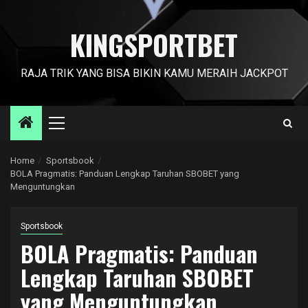
KINGSPORTBET
RAJA TRIK YANG BISA BIKIN KAMU MERAIH JACKPOT
Primary
Menu
Home
Sportsbook
BOLA Pragmatis: Panduan Lengkap Taruhan SBOBET yang
Menguntungkan
Sportsbook
BOLA Pragmatis: Panduan
Lengkap Taruhan SBOBET
yang Menguntungkan