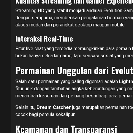
Kualitas Streaming dan Gamer Experien
Streaming HD yang stabil menjadi andalan Evolution Gamin
dengan sempurna, memberikan pengalaman bermain yang
akses mudah dari perangkat desktop maupun mobile.
Interaksi Real-Time
Fitur live chat yang tersedia memungkinkan para pemain 
bukan hanya sekedar game, tapi sensasi sosial yang me
Permainan Unggulan dari Evolu
Salah satu permainan yang paling digemari adalah
Lightn
fitur unik dengan tambahan angka keberuntungan yang mem
menambah keseruan dan peluang besar bagi para pemain
Selain itu,
Dream Catcher
juga merupakan permainan ro
cocok bagi pemula sekalipun.
Keamanan dan Transparansi