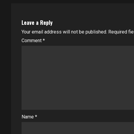
Leave a Reply
Your email address will not be published.
Required fi
Comment
*
Name
*