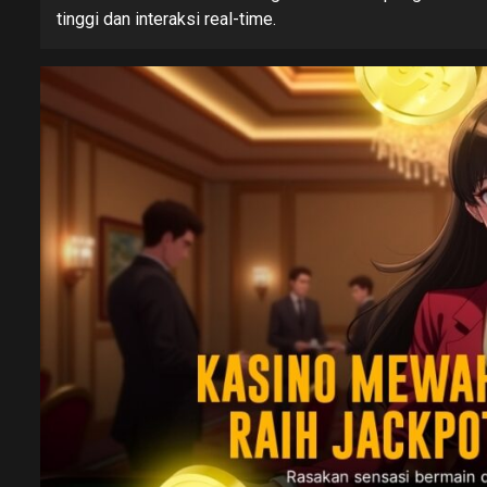
tinggi dan interaksi real-time.