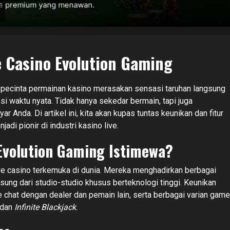
 Casino Evolution Gaming
a pecinta permainan kasino merasakan sensasi taruhan langsung
si waktu nyata. Tidak hanya sekedar bermain, tapi juga
 Anda. Di artikel ini, kita akan kupas tuntas keunikan dan fitur
i pionir di industri kasino live.
Evolution Gaming Istimewa?
ive casino terkemuka di dunia. Mereka menghadirkan berbagai
sung dari studio-studio khusus berteknologi tinggi. Keunikan
ve chat dengan dealer dan pemain lain, serta berbagai varian game
 dan
Infinite Blackjack
.