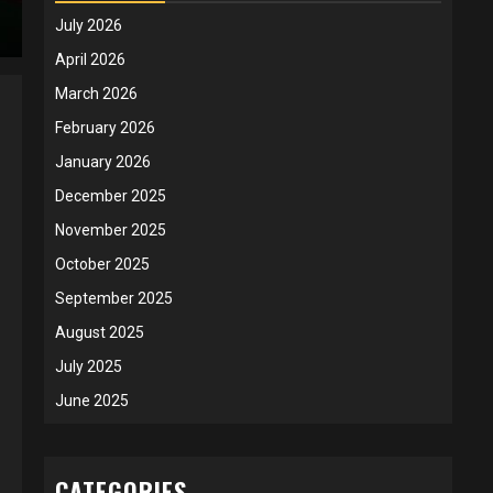
July 2026
April 2026
March 2026
February 2026
January 2026
December 2025
November 2025
October 2025
September 2025
August 2025
July 2025
June 2025
CATEGORIES