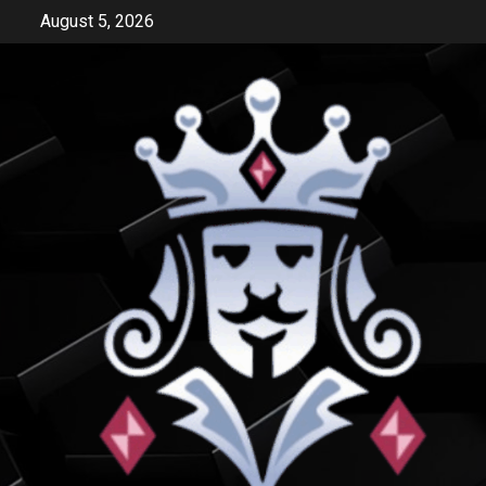
Skip
August 5, 2026
to
content