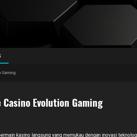
S
on Gaming
 Casino Evolution Gaming
ermain kasino langsung yang memukau dengan inovasi teknolog